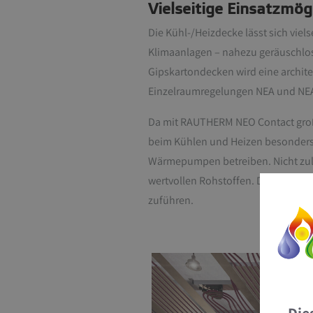
Vielseitige Einsatzmög
Die Kühl-/Heizdecke lässt sich vie
Klimaanlagen – nahezu geräuschlos.
Gipskartondecken wird eine archi
Einzelraumregelungen NEA und NEA 
Da mit RAUTHERM NEO Contact große
beim Kühlen und Heizen besonders e
Wärmepumpen betreiben. Nicht zule
wertvollen Rohstoffen. Dank der Ko
zuführen.