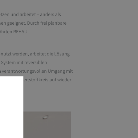
zen und arbeitet – anders als
en geeignet. Durch frei planbare
währten REHAU
utzt werden, arbeitet die Lösung
 System mit reversiblen
um verantwortungsvollen Umgang mit
n und dem Wertstoffkreislauf wieder