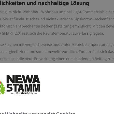
lichkeiten und nachhaltige Lösung
lseitig im Nicht-Wohnbau, Wohnbau und bei Light-Commercials einset
 Sie ist für akustische und nichtakustische Gipskarton-Deckenfläch
tektonisch ansprechende Deckengestaltung ermöglicht. Mit den be
SMART 2.0 lässt sich die Raumtemperatur zuverlässig regeln.
 Flächen mit vergleichsweise moderaten Betriebstemperaturen gen
nergieeffizient und somit umweltfreundlich. Zudem lässt sich das
tzt leistet die neue Entwicklung einen entscheidenden Beitrag z
nstruktion lassen sich die einzelnen Materialien sortenrein trenne