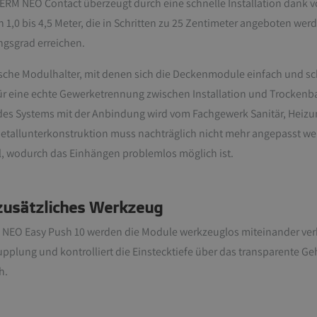
M NEO Contact überzeugt durch eine schnelle Installation dank 
1,0 bis 4,5 Meter, die in Schritten zu 25 Zentimeter angeboten werd
gsgrad erreichen.
sche Modulhalter, mit denen sich die Deckenmodule einfach und sch
ür eine echte Gewerketrennung zwischen Installation und Trockenba
 des Systems mit der Anbindung wird vom Fachgewerk Sanitär, Heiz
etallunterkonstruktion muss nachträglich nicht mehr angepasst w
l, wodurch das Einhängen problemlos möglich ist.
zusätzliches Werkzeug
EO Easy Push 10 werden die Module werkzeuglos miteinander verbu
upplung und kontrolliert die Einstecktiefe über das transparente G
h.