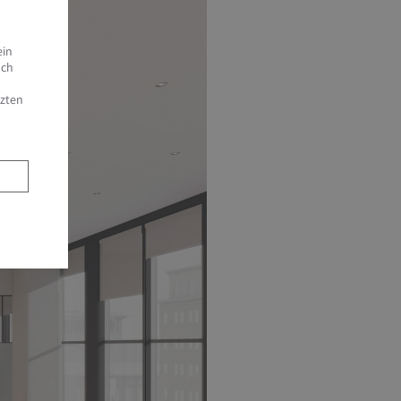
ein
uch
tzten