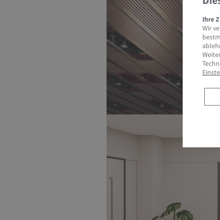
Die
Ihre 
Wir v
bestm
ableh
Weiter
Techn
Einst