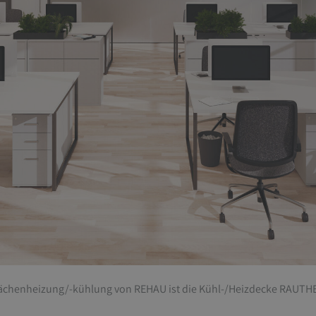
Flächenheizung/-kühlung von REHAU ist die Kühl-/Heizdecke RAUTH