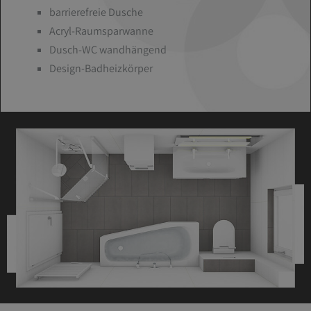
barrierefreie Dusche
Acryl-Raumsparwanne
Dusch-WC wandhängend
Design-Badheizkörper