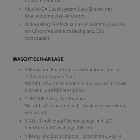
rollstuhlbefahrbar
Kludi A-QA Duschsystem Dual-Shower mit
Brausethermostat, verchromt
Duka gallery Fünfeckkabine Schwingtür, 96 x 195
cm Chrom/Aluminium Hochglanz, ESG
transparent
WASCHTISCH-ANLAGE
Villeroy und Boch Empora Schrankwaschtisch,
120 x 50 x 7 cm, weiß und
Waschtischunterschrank 115,3 x 50 x 59 cm sowie
Eckventil und Röhrensiphon
2 VIGOUR derby style Einhand-
Waschtischarmaturen mit L-Auslauf schwenkbar,
verchromt
VIGOUR individual Flächenspiegel mit LED-
Leuchte und Glasablage, 120 cm
Villeroy und Boch Empora Hochschrank, 40,4 x